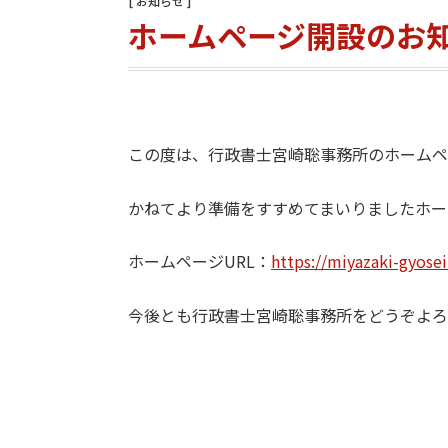
お知らせ
ホームページ開設のお
090-5806-4423
平日09:30-18:00 (土日祝は事前予約)
この度は、行政書士宮崎聡事務所のホームペ
かねてより準備をすすめてまいりましたホーム
ホームページURL：
https://miyazaki-gyose
東京都を中心とした全国
今後とも行政書士宮崎聡事務所をどうぞよろ
対応地域