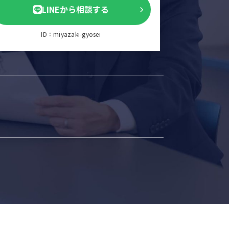
LINEから相談する
ID：miyazaki-gyosei